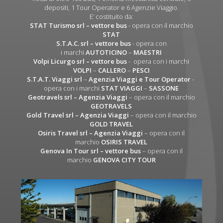
depositi, 1 Tour Operator e 6 Agenzie Viaggio.
E’ costituito da:
STAT Turismo srl
– vettore bus
- opera con il marchio
STAT
S.T.A.C. srl
– vettore bus
- opera con
i marchi
AUTOTICINO
–
MAESTRI
Volpi Licurgo srl
– vettore bus
- opera con i marchi
VOLPI
–
CALLERO
–
PESCI
S.T.A.T. Viaggi srl
–
Agenzia Viaggi e Tour Operator
-
opera con i marchi
STAT VIAGGI
–
SASSONE
Geotravels srl – Agenzia Viaggi
– opera con il marchio
GEOTRAVELS
Gold Travel srl – Agenzia Viaggi
– opera con il marchio
GOLD TRAVEL
Osiris Travel srl – Agenzia Viaggi
– opera con il
marchio
OSIRIS TRAVEL
Genova In Tour srl – vettore bus
– opera con il
marchio
GENOVA CITY TOUR