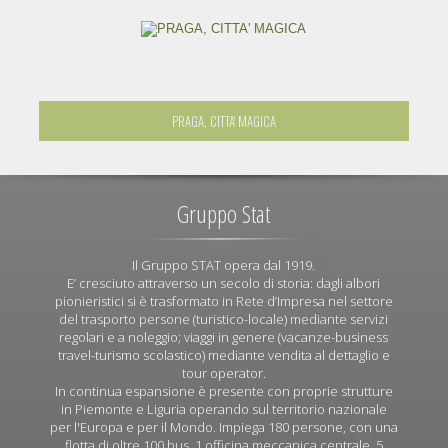
PRAGA, CITTA' MAGICA
Gruppo Stat
Il Gruppo STAT opera dal 1919.
E’ cresciuto attraverso un secolo di storia: dagli albori
pionieristici si è trasformato in Rete d’Impresa nel settore
del trasporto persone (turistico-locale) mediante servizi
regolari e a noleggio; viaggi in genere (vacanze-business
travel-turismo scolastico) mediante vendita al dettaglio e
tour operator.
In continua espansione è presente con proprie strutture
in Piemonte e Liguria operando sul territorio nazionale
per l'Europa e per il Mondo. Impiega 180 persone, con una
flotta di oltre 100 bus, 1 officina meccanica centrale, 5