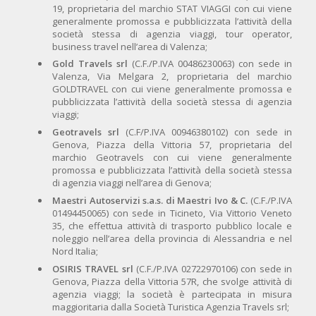
19, proprietaria del marchio STAT VIAGGI con cui viene
generalmente promossa e pubblicizzata l’attività della
società stessa di agenzia viaggi, tour operator,
business travel nell’area di Valenza;
Gold Travels srl
(C.F./P.IVA 00486230063) con sede in
Valenza, Via Melgara 2, proprietaria del marchio
GOLDTRAVEL con cui viene generalmente promossa e
pubblicizzata l’attività della società stessa di agenzia
viaggi;
Geotravels srl
(C.F/P.IVA 00946380102) con sede in
Genova, Piazza della Vittoria 57, proprietaria del
marchio Geotravels con cui viene generalmente
promossa e pubblicizzata l’attività della società stessa
di agenzia viaggi nell’area di Genova;
Maestri Autoservizi s.a.s. di Maestri Ivo & C.
(C.F./P.IVA
01494450065) con sede in Ticineto, Via Vittorio Veneto
35, che effettua attività di trasporto pubblico locale e
noleggio nell’area della provincia di Alessandria e nel
Nord Italia;
OSIRIS TRAVEL srl
(C.F./P.IVA 02722970106) con sede in
Genova, Piazza della Vittoria 57R, che svolge attività di
agenzia viaggi; la società è partecipata in misura
maggioritaria dalla Società Turistica Agenzia Travels srl;