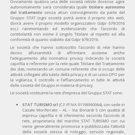
Ovviamente qualora una delle società retiste dovesse agire
autonomamente sarà considerata quale
titolare autonomo
del trattamento
senza alcun coinvolgimento da parte del
Gruppo STAT (ogni società potrà avere il proprio sito web,
dovrà avere il proprio modello organizzativo Gdpr 679/2016
ecc.) rammentando ed evidenziando che l’accordo di
contitolarità non esime il singolo Titolare al rispetto ed alla
conformità di quanto stabilito dal Gdpr 679/2016.
Le società che hanno sottoscritto l’accordo di rete hanno
deciso all’unanimità di affrontare assieme anche
l’adeguamento alla normativa privacy indicando la società
capofila e referente per la rete quale Titolare del Trattamento
dei dati, nominando un comune referente che si occupi delle
attività collegate alla tutela della privacy e di un unico DPO per
la vigilanza, il controllo e l’affiancamento in tutte le attività
delle società del Gruppo in materia di privacy.
Le società costituenti la rete d’impresa del Gruppo STAT sono:
STAT TURISMO srl
(C.F./P.IVA 01199360064), con sede in
Casale Monferrato – AL – Via Bonardi 5 con qualità di
impresa capofila e di riferimento secondo l’accordo di
rete, proprietaria del marchio STAT TURISMO con cui
viene generalmente promossa e pubblicizzata l’attività
della società stessa di noleggio, servizio regionale,