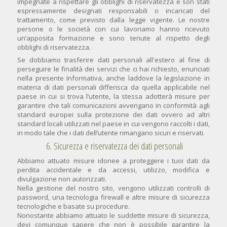
impegnate a rispettare gli obblighi di riservatezza e son stati
espressamente designati responsabili o incaricati del
trattamento, come previsto dalla legge vigente. Le nostre
persone o le società con cui lavoriamo hanno ricevuto
un’apposita formazione e sono tenute al rispetto degli
obblighi di riservatezza.
Se dobbiamo trasferire dati personali all'estero al fine di
perseguire le finalità dei servizi che ci hai richiesto, enunciati
nella presente Informativa, anche laddove la legislazione in
materia di dati personali differisca da quella applicabile nel
paese in cui si trova l’utente, la stessa adotterà misure per
garantire che tali comunicazioni avvengano in conformità agli
standard europei sulla protezione dei dati ovvero ad altri
standard locali utilizzati nel paese in cui vengono raccolti i dati,
in modo tale che i dati dell’utente rimangano sicuri e riservati.
6. Sicurezza e riservatezza dei dati personali
Abbiamo attuato misure idonee a proteggere i tuoi dati da
perdita accidentale e da accessi, utilizzo, modifica e
divulgazione non autorizzati.
Nella gestione del nostro sito, vengono utilizzati controlli di
password, una tecnologia firewall e altre misure di sicurezza
tecnologiche e basate su procedure.
Nonostante abbiamo attuato le suddette misure di sicurezza,
devi comunque sapere che non è possibile garantire la