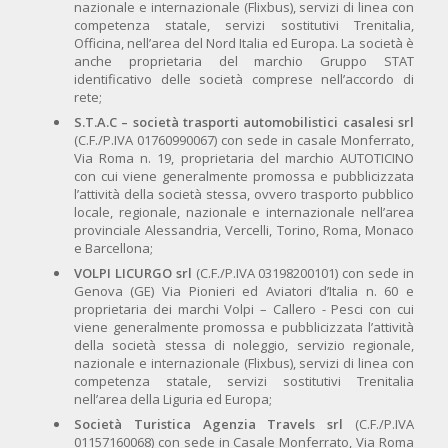
nazionale e internazionale (Flixbus), servizi di linea con
competenza statale, servizi sostitutivi Trenitalia,
Officina, nell’area del Nord Italia ed Europa. La società è
anche proprietaria del marchio Gruppo STAT
identificativo delle società comprese nell’accordo di
rete;
S.T.A.C – società trasporti automobilistici casalesi srl
(C.F./P.IVA 01760990067) con sede in casale Monferrato,
Via Roma n. 19, proprietaria del marchio AUTOTICINO
con cui viene generalmente promossa e pubblicizzata
l’attività della società stessa, ovvero trasporto pubblico
locale, regionale, nazionale e internazionale nell’area
provinciale Alessandria, Vercelli, Torino, Roma, Monaco
e Barcellona;
VOLPI LICURGO srl
(C.F./P.IVA 03198200101) con sede in
Genova (GE) Via Pionieri ed Aviatori d’Italia n. 60 e
proprietaria dei marchi Volpi – Callero - Pesci con cui
viene generalmente promossa e pubblicizzata l’attività
della società stessa di noleggio, servizio regionale,
nazionale e internazionale (Flixbus), servizi di linea con
competenza statale, servizi sostitutivi Trenitalia
nell’area della Liguria ed Europa;
Società Turistica Agenzia Travels srl
(C.F./P.IVA
01157160068) con sede in Casale Monferrato, Via Roma