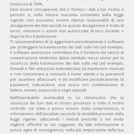
sicurezza al 100%.
Devi essere consapevole che ci fornisci i dati a tuo rischio e
pericolo e, nella misura massima consentita dalla legge
vigente, non possiamo essere ritenuti responsabili di una
divulgazione dei dati raccolti se questa divulgazione è frutto di
errori, omissioni o azioni non autorizzate di terzi durante o
dopo la loro trasmissione.
Ti raccomandiamo di: (i) aggiornare periodicamente il software
per proteggere la trasmissione dei dati sulle reti (ad esempio,
il software antivirus) e controllare che il fornitore dei servizi di
comunicazione elettronici abbia adottato mezzi idonei per la
sicurezza della trasmissione dei dati sulle reti (ad esempio,
firewall e filtri anti posta indesiderata); (ii) mantenere riservati
e non comunicare a nessuno il nome utente e la password
per accedere all’account; e (iii) modificare periodicamente la
password, indicandone una sicura con combinazione di
lettere, numeri, maiuscole e segni speciali.
Nell’improbabile eventualità in cui ritenessimo che la
sicurezza dei tuoi dati in nostro possesso o sotto il nostro
controllo sia stata o possa essere stata compromessa, ti
informeremo dell'accaduto secondo le modalità previste dalla
legge vigente, utilizzando i metodi prescritti o nel modo
migliore affinchè tu sia raggiunto da tale informazione e
possa agire di conseguenza, nella più ampia tutela della tua