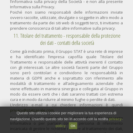
l’informativa sulla privacy della Società - e non alla presente
Informativa sulla Privacy.
Poiché non siamo responsabili delle informazioni inviate
ovvero raccolte, utilizzate, divulgate o soggette in altro modo a
trattamento da parte dei siti web di soggetti terzi, ti invitiamo a
prendere conoscenza di tali altre informative sulla privacy.
11. Titolare del trattamento - responsabile della protezione
dei dati - contatti della società
Come già indicato prima, il Gruppo STAT è una rete di imprese
e ha identificato l’impresa capofila quale Titolare del
Trattamento e responsabile delle attività inerenti il contatto
con gli interessati. Le altre società facenti parte del Gruppo
sono però contitolari e condividono le responsabilità in
materia di GDPR anche e soprattutto con riferimento alle
modalità di trattamento e all’adeguamento aziendale che
viene effettuato in maniera sinergica e collegata al Gruppo in
modo da essere certi che i dati saranno trattati con estrema
cura e in modo da ridurre al minimo fughe o perdite di dati.
L’indirizzo e-mail a cui chiedere informazioni è quindi
privacy@statcasale.com
.
Questo sito utilizza i cookie per migliorare la tua esperienza di
Per qualunque commento o domanda sulla presente
navigazione. Usando questo sito sei in accordo con la nostra
privacy-
Informativa o per parlare con la persona di riferimento
policy
OK
incaricata di gestire le richieste relative al trattamento dei dati,