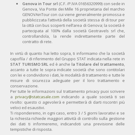
Genova in Tour srl
(C.F. /P.IVA 01656320999) con sede in
Genova, Via Ponte dei Mille 16 proprietaria del marchio
GENOVAinTour con cui viene generalmente promossa e
pubblicizzata l’attività della società stessa di di tour per
la città con bus scoperti nell’area di Genova; la società è
partecipata al 100% dalla società Geotravels srl che,
controllandola, la rende indirettamente parte del
contratto di rete.
In virtù di quanto hai letto sopra, ti informiamo che la società
capofila / di riferimento del Gruppo STAT indicata nella rete in
STAT TURISMO SRL
ed è anche
la Titolare del trattamento
,
accanto a tutte le sopra indicate società che sono contitolari
con lei e condividono i dati, le modalità di trattamento e tutte le
misure di sicurezza adeguate per il loro trattamento e
conservazione.
Per tutte le informazioni sul trattamento privacy puoi scrivere
a
privacy@statcasale.com
indicando a quale società ti sei
rivolto: questo ci agevolerà e permetterà di darti riscontri più
veloci ed esaustivi.
Ti risponderemo, in ogni caso, entro 3 / 5 giorni lavorativi e se
la richiesta richiede maggiori attività di controllo sulla gestione
dei dati ti informeremo, indicandoti una previsione delle
tempistiche di risposta.