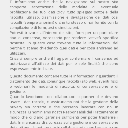
Ti informiamo anche che la navigazione sul nostro sito
comporta accettazione delle modalità di eventuale
profilazione dei tuoi dati (trovi tutto spiegato sotto) e della
raccolta, utilizzo, trasmissione e divulgazione dei dati così
raccolti (sempre anonimi) o che tu stesso ci hai fornito con la
compilazione di form, test o simulazioni.
Potresti trovare, all’interno del sito, form per un particolare
tipo di consenso, necessario per rendere l’attività specifica
richiesta: in questo caso troverai tutte le informazioni del
perché ti stiamo chiedendo quei dati e per cosa andremo ad
utilizzarli.
Ci sarà sempre anche il flag per confermare il consenso ed
autorizzarci all’utilizzo dei dati per le sole finalità che sono
espressamente indicate.
Questo documento contiene tutte le informazioni riguardanti il
trattamento dei dati, comunque raccolti (sito web, eventi fisici
o webinar), le modalità di raccolta, di conservazione e di
gestione.
Quando lavoriamo con collaboratori o partner che devono
usare i dati raccolti, ci assicuriamo noi che la gestione della
privacy sia corretta e che possano lavorare con noi in
sicurezza. Li nominiamo nostri Responsabili del Trattamento in
modo che ci diano garanzie sufficienti per poter trasferire i
dati. In mancanza di sicurezza sulla gestione e conservazione
dei dati non diventano nostri collaboratori o non lavorano con