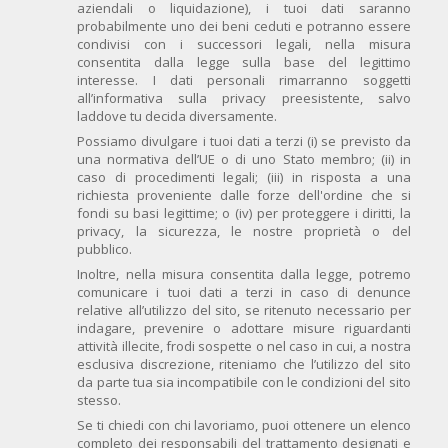
aziendali o liquidazione), i tuoi dati saranno
probabilmente uno dei beni ceduti e potranno essere
condivisi con i successori legali, nella misura
consentita dalla legge sulla base del legittimo
interesse. I dati personali rimarranno soggetti
all’informativa sulla privacy preesistente, salvo
laddove tu decida diversamente.
Possiamo divulgare i tuoi dati a terzi (i) se previsto da
una normativa dell’UE o di uno Stato membro; (ii) in
caso di procedimenti legali; (iii) in risposta a una
richiesta proveniente dalle forze dell'ordine che si
fondi su basi legittime; o (iv) per proteggere i diritti, la
privacy, la sicurezza, le nostre proprietà o del
pubblico.
Inoltre, nella misura consentita dalla legge, potremo
comunicare i tuoi dati a terzi in caso di denunce
relative all’utilizzo del sito, se ritenuto necessario per
indagare, prevenire o adottare misure riguardanti
attività illecite, frodi sospette o nel caso in cui, a nostra
esclusiva discrezione, riteniamo che l’utilizzo del sito
da parte tua sia incompatibile con le condizioni del sito
stesso.
Se ti chiedi con chi lavoriamo, puoi ottenere un elenco
completo dei responsabili del trattamento designati e