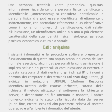
Dati personali trattabili: «dato personale»: qualsiasi
informazione riguardante una persona fisica identificata o
identificabile («interessato»); si considera identificabile la
persona fisica che può essere identificata, direttamente o
indirettamente, con particolare riferimento a un identificativo
come il nome, un numero di identificazione, dati relativi
all’ubicazione, un identificativo online o a uno o più elementi
caratteristici della sua identità fisica, fisiologica, genetica,
psichica, economica, culturale o sociale;
Dati di navigazione
I sistemi informatici e le procedure software preposte al
funzionamento di questo sito acquisiscono, nel corso del loro
normale esercizio, alcuni dati personali la cui trasmissione è
implicita nell’uso dei protocolli di comunicazione di Internet. In
questa categoria di dati rientrano gli indirizzi IP o i nomi a
dominio dei computer e dei terminali utilizzati dagli utenti, gli
indirizzi in notazione URI/URL (Uniform Resource
Identifier/Locator) delle risorse richieste, l’orario della
richiesta, il metodo utilizzato nel sottoporre la richiesta al
server, la dimensione del file ottenuto in risposta, il codice
numerico indicante lo stato della risposta data dal server
(buon fine, errore, ecc.) ed altri parametri relativi al sistema
operativo e all’ambiente informatico dell’utente.