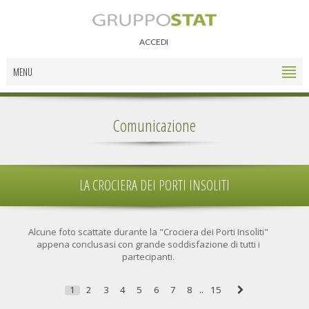
ACCEDI
MENU
Comunicazione
LA CROCIERA DEI PORTI INSOLITI
Alcune foto scattate durante la "Crociera dei Porti Insoliti"
appena conclusasi con grande soddisfazione di tutti i
partecipanti.
1
2
3
4
5
6
7
8
..
15