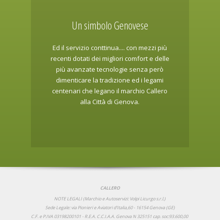
Un simbolo Genovese
Ed il servizio conttinua.... con mezzi più
recenti dotati dei migliori comfort e delle
più avanzate tecnologie senza però
dimenticare la tradizione ed i legami
centenari che legano il marchio Callero
alla Città di Genova.
CALLERO
NOTE LEGALI (Marchio e Autoservizi: Volpi Licurgo s.r.l.)
Sede Legale: via Pionieri e Aviatori d'Italia,60 - 16154 Genova (GE)
C.F. e P.IVA 03198200101 - R.E.A. C.C.I.A.A. Genova N 325151 cap. soc:93.600,00