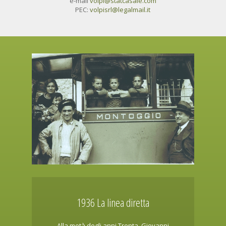
e-mail
volpi@statcasale.com
PEC:
volpisrl@legalmail.it
1936 La linea diretta
Alla metà degli anni Trenta, Giovanni