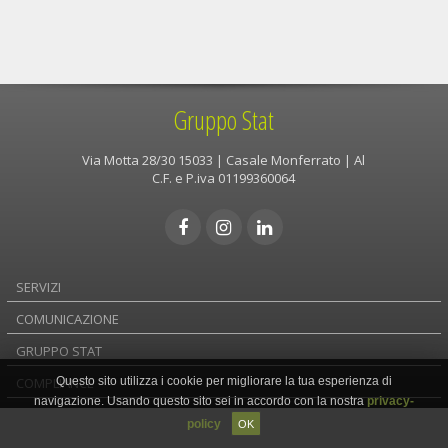
Gruppo Stat
Via Motta 28/30 15033 | Casale Monferrato | Al
C.F. e P.iva 01199360064
SERVIZI
COMUNICAZIONE
GRUPPO STAT
COMPLIANCE
Questo sito utilizza i cookie per migliorare la tua esperienza di
navigazione. Usando questo sito sei in accordo con la nostra
privacy-
policy
OK